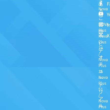
/
F
あ
Nova
る
Y
63
ご
NOVA
I
質
Plus
問
X
Nova
Plus
ビ
24
デ
/
オ
Nova
チ
Plus
ュ
35
Nova
一
Plus
ト
51
リ
/
ア
Nova
ル
Plus