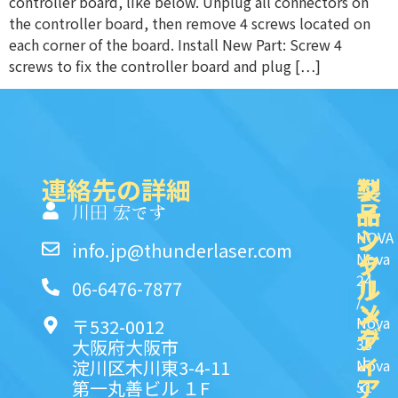
controller board, like below. Unplug all connectors on
the controller board, then remove 4 screws located on
each corner of the board. Install New Part: Screw 4
screws to fix the controller board and plug […]
連絡先の詳細
製
ク
ソ
品
イ
一
川田 宏です
ッ
シ
NOVA
info.jp@thunderlaser.com
ク
ャ
Nova
24
リ
ル
06-6476-7877
/
ン
メ
Nova
〒532-0012
ク
デ
35
大阪府大阪市
ィ
よ
淀川区木川東3-4-11
Nova
ア
第一丸善ビル １F
51
く