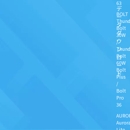
63
デ
BOLT
ー
Thund
タ
Bolt
ダ
30W
ウ
/
ン
Thund
Bolt
ロ
60W
ー
Bolt
ド
Plus
/
Bolt
Pro
36
AURO
Auror
Lite