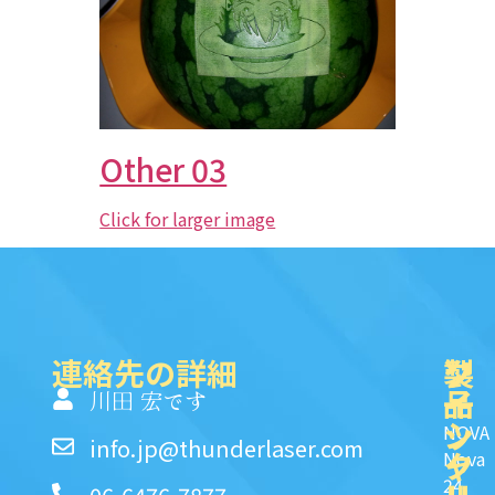
Other 03
Click for larger image
連絡先の詳細
製
ク
ソ
品
イ
一
川田 宏です
ッ
シ
NOVA
info.jp@thunderlaser.com
ク
ャ
Nova
24