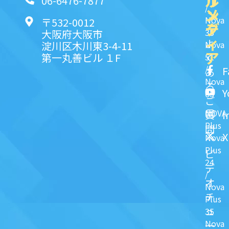
リ
ル
06-6476-7877
/
ン
メ
Nova
〒532-0012
ク
デ
35
大阪府大阪市
ィ
よ
淀川区木川東3-4-11
Nova
ア
第一丸善ビル １F
51
く
/
F
あ
Nova
る
Y
63
ご
NOVA
I
質
Plus
問
X
Nova
Plus
ビ
24
デ
/
オ
Nova
チ
Plus
ュ
35
Nova
一