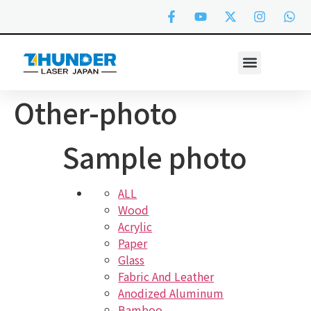
Other-photo
Sample photo
ALL
Wood
Acrylic
Paper
Glass
Fabric And Leather
Anodized Aluminum
Bamboo