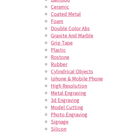
Ceramic
Coated Metal
Foam
Double Color Abs
Granite And Marble
Grip Tape
Plastic
Rostone
Rubber
Cylindrical Objects
Iphone & Mobile Phone
High Resolution
Metal Engraving
3d Engraving
Model Cutting
Photo Engraving
Signage
Silicon