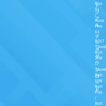
Plus
ト
51
リ
/
ア
Nova
ル
Plus
63
デ
BOLT
ー
Thund
タ
Bolt
ダ
30W
ウ
/
ン
Thund
Bolt
ロ
60W
ー
Bolt
ド
Plus
/
Bolt