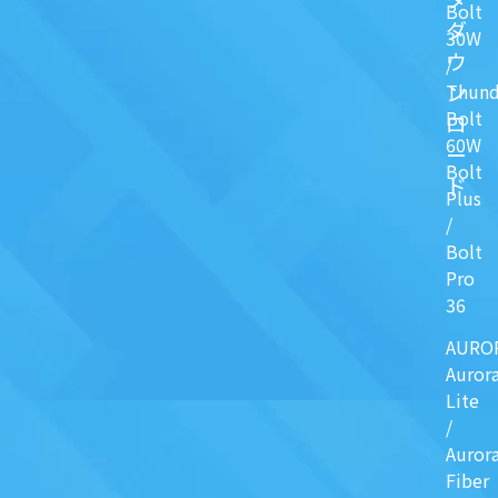
Bolt
ダ
30W
ウ
/
ン
Thund
Bolt
ロ
60W
ー
Bolt
ド
Plus
/
Bolt
Pro
36
AURO
Auror
Lite
/
Auror
Fiber