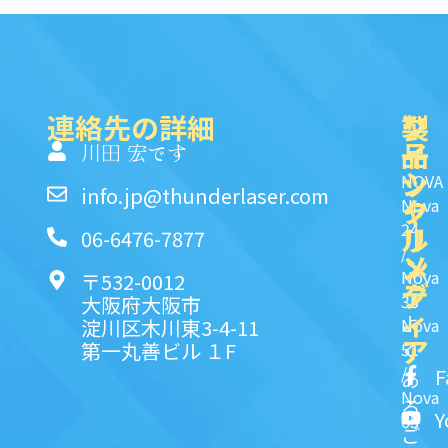
連絡先の詳細
製
ク
ソ
品
イ
一
川田 宏です
ッ
シ
NOVA
info.jp@thunderlaser.com
ク
ャ
Nova
24
リ
ル
06-6476-7877
/
ン
メ
Nova
〒532-0012
ク
デ
35
大阪府大阪市
ィ
よ
淀川区木川東3-4-11
Nova
ア
第一丸善ビル １F
51
く
/
F
あ
Nova
る
Y
63
ご