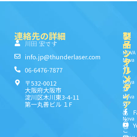
連絡先の詳細
製
ク
ソ
品
イ
一
川田 宏です
ッ
シ
NOVA
info.jp@thunderlaser.com
ク
ャ
Nova
24
リ
ル
06-6476-7877
/
ン
メ
Nova
〒532-0012
ク
デ
35
大阪府大阪市
ィ
よ
淀川区木川東3-4-11
Nova
ア
第一丸善ビル １F
51
く
/
F
あ
Nova
る
Y
63
ご