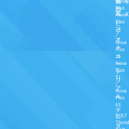
NOVA
I
質
Plus
問
X
Nova
Plus
ビ
24
デ
/
オ
Nova
チ
Plus
ュ
35
Nova
一
Plus
ト
51
リ
/
ア
Nova
ル
Plus
63
デ
BOLT
ー
Thund
タ