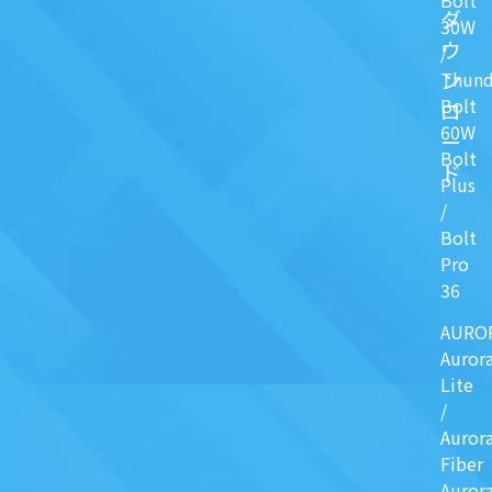
Bolt
ダ
30W
ウ
/
ン
Thund
Bolt
ロ
60W
ー
Bolt
ド
Plus
/
Bolt
Pro
36
AURO
Auror
Lite
/
Auror
Fiber
Auror