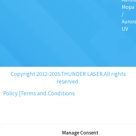
Mopa
/
Auror
UV
Copyright 2012-2025.THUNDER LASER.All rights
reserved.
Policy
|
Terms and Conditions
Manage Consent