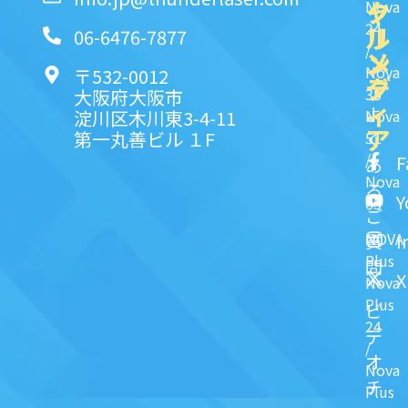
ク
ャ
Nova
24
リ
ル
06-6476-7877
/
ン
メ
Nova
〒532-0012
ク
デ
35
大阪府大阪市
ィ
よ
淀川区木川東3-4-11
Nova
ア
第一丸善ビル １F
51
く
/
F
あ
Nova
る
Y
63
ご
NOVA
I
質
Plus
問
X
Nova
Plus
ビ
24
デ
/
オ
Nova
チ
Plus