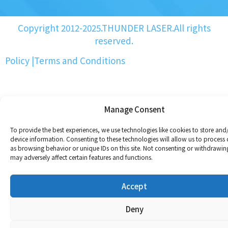
Copyright 2012-2025.THUNDER LASER.All rights
reserved.
Policy
|
Terms and Conditions
Manage Consent
To provide the best experiences, we use technologies like cookies to store and
device information. Consenting to these technologies will allow us to process
as browsing behavior or unique IDs on this site. Not consenting or withdrawin
may adversely affect certain features and functions.
Accept
Deny