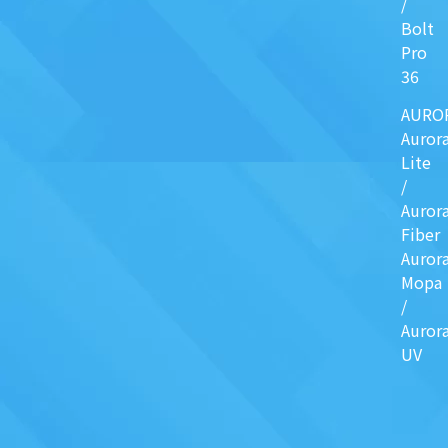
/
Bolt
Pro
36
AURO
Auror
Lite
/
Auror
Fiber
Auror
Mopa
/
Auror
UV