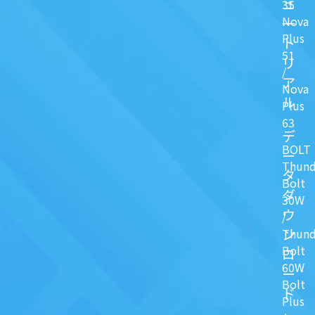
ュ
35
Nova
一
Plus
ト
51
リ
/
ア
Nova
ル
Plus
63
デ
BOLT
ー
Thund
タ
Bolt
ダ
30W
ウ
/
ン
Thund
Bolt
ロ
60W
ー
Bolt
ド
Plus