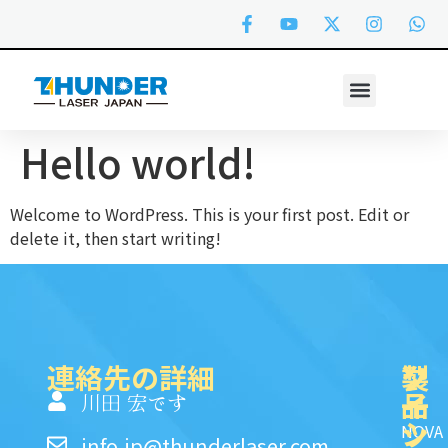
Hello world!
Welcome to WordPress. This is your first post. Edit or
delete it, then start writing!
連絡先の詳細
製
ク
ソ
品
イ
一
川田 宏です
ッ
シ
NOVA
info.jp@thunderlaser.com