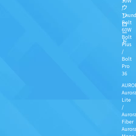
30W
ウ
/
ン
Thund
Bolt
ロ
60W
ー
Bolt
ド
Plus
/
Bolt
Pro
36
AURO
Auror
Lite
/
Auror
Fiber
Auror
Mopa