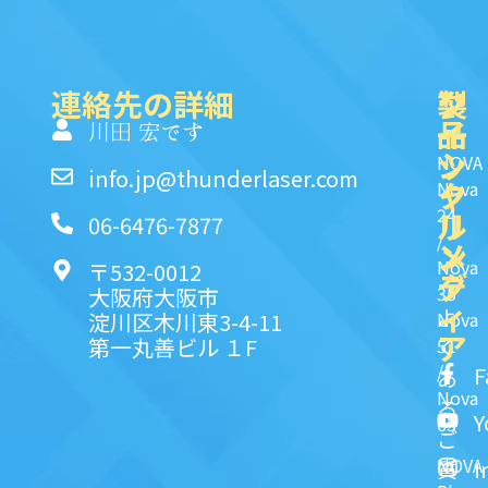
連絡先の詳細
製
ク
ソ
品
イ
一
川田 宏です
ッ
シ
NOVA
info.jp@thunderlaser.com
ク
ャ
Nova
24
リ
ル
06-6476-7877
/
ン
メ
Nova
〒532-0012
ク
デ
35
大阪府大阪市
ィ
よ
淀川区木川東3-4-11
Nova
ア
第一丸善ビル １F
51
く
/
F
あ
Nova
る
Y
63
ご
NOVA
I
質