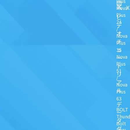
Plus
問
X
Nova
Plus
ビ
24
デ
/
オ
Nova
チ
Plus
ュ
35
Nova
一
Plus
ト
51
リ
/
ア
Nova
ル
Plus
63
デ
BOLT
ー
Thund
タ
Bolt
ダ