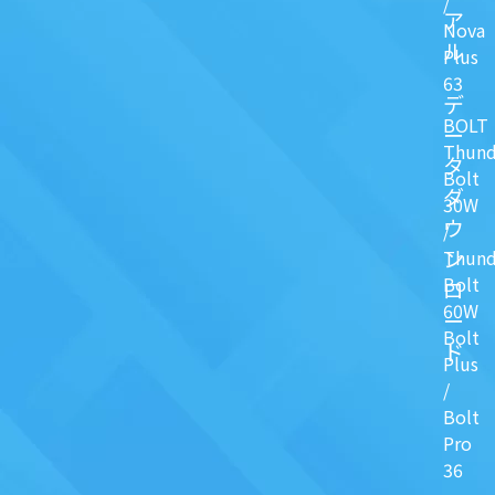
/
ア
Nova
ル
Plus
63
デ
BOLT
ー
Thund
タ
Bolt
ダ
30W
ウ
/
ン
Thund
Bolt
ロ
60W
ー
Bolt
ド
Plus
/
Bolt
Pro
36