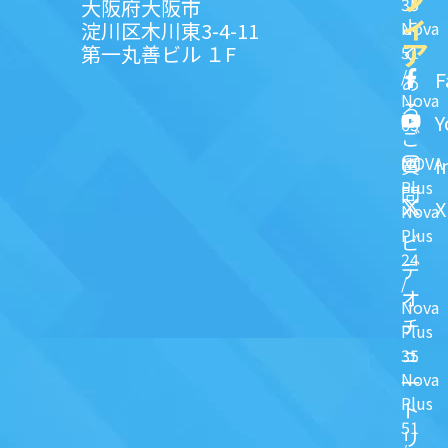
35
大阪府大阪市
ィ
よ
淀川区木川東3-4-11
Nova
ア
第一丸善ビル １F
51
く
/
F
あ
Nova
る
Y
63
ご
NOVA
I
質
Plus
問
X
Nova
Plus
ビ
24
デ
/
オ
Nova
チ
Plus
ュ
35
Nova
一
Plus
ト
51
リ