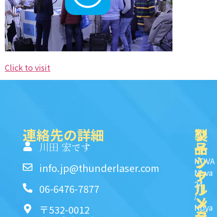
Click to visit
連絡先の詳細
製
ク
ソ
品
イ
一
川田 宏です
ッ
シ
NOVA
info.jp@thunderlaser.com
ク
ャ
Nova
24
リ
ル
06-6476-7877
/
ン
メ
Nova
〒532-0012
ク
デ