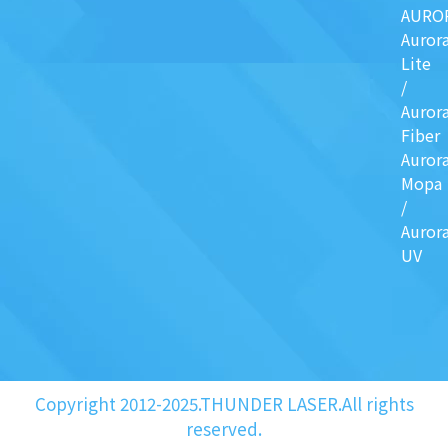
AURO
Auror
Lite
/
Auror
Fiber
Auror
Mopa
/
Auror
UV
Copyright 2012-2025.THUNDER LASER.All rights
reserved.