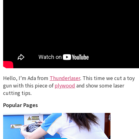
Hello, I’m Ada from
Thunderlaser
. This time we cut a toy
gun with this piece of
plywood
and show some laser
cutting tips.
Popular Pages