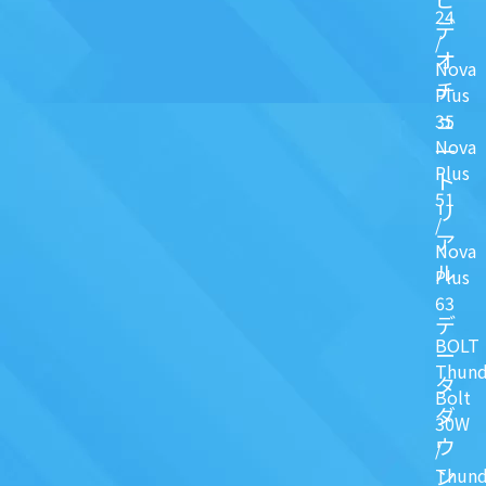
24
デ
/
オ
Nova
チ
Plus
ュ
35
Nova
一
Plus
ト
51
リ
/
ア
Nova
ル
Plus
63
デ
BOLT
ー
Thund
タ
Bolt
ダ
30W
ウ
/
ン
Thund