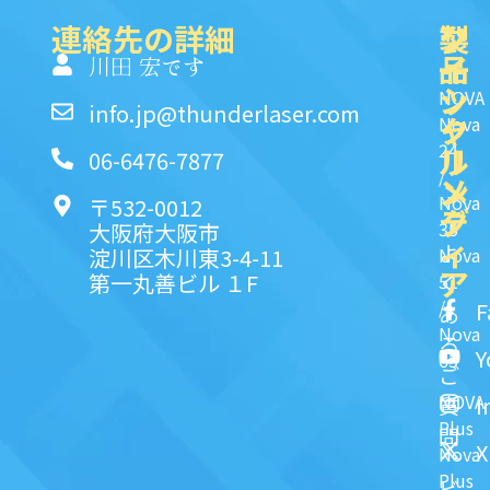
連絡先の詳細
製
ク
ソ
品
イ
一
川田 宏です
ッ
シ
NOVA
info.jp@thunderlaser.com
ク
ャ
Nova
24
リ
ル
06-6476-7877
/
ン
メ
Nova
〒532-0012
ク
デ
35
大阪府大阪市
ィ
よ
淀川区木川東3-4-11
Nova
ア
第一丸善ビル １F
51
く
/
F
あ
Nova
る
Y
63
ご
NOVA
I
質
Plus
問
X
Nova
Plus
ビ