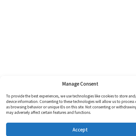
Manage Consent
To provide the best experiences, we use technologies like cookies to store and
device information. Consenting to these technologies will allow us to process
as browsing behavior or unique IDs on this site. Not consenting or withdrawin
may adversely affect certain features and functions.
Accept