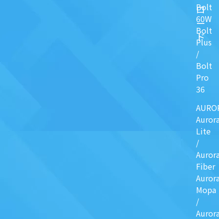
Bolt
ロ
60W
ー
Bolt
ド
Plus
/
Bolt
Pro
36
AURO
Auror
Lite
/
Auror
Fiber
Auror
Mopa
/
Auror